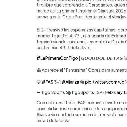
tiro libre que sorprendió a Carabantes, quien 
marcó así su primer tanto en el Clausura 202
semana en la Copa Presidente ante el Vendav
El 2-1 reavivó las esperanzas capitalinas, pe
momento justo. Al 77’, una jugada de Edgard 
terminó siendo asistencia encontró a Dustin 
sentenciar el 3-1 definitivo.
#LaPrimeraConTigo
| 𝙂𝙊𝙊𝙊𝙊𝙊𝙇 𝘿𝙀 𝙁𝘼𝙎 
👻 Aparece el "Fantasma" Corea para aumentar 
🐯
#FAS
3-1
#Alianza
🐘
pic.twitter.com/u
— Tigo Sports (@TigoSports_SV)
February 1
Con este resultado, FAS continúa invicto en e
consolidándose como uno de los equipos más
Alianza vio cortada su racha de tres victoria
mitad de la tabla.