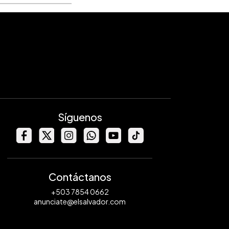
Síguenos
Contáctanos
+503 7854 0662
anunciate@elsalvador.com