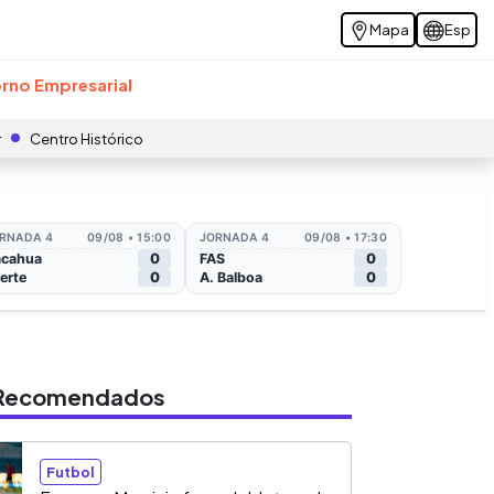
Mapa
Esp
rno Empresarial
r
Centro Histórico
s Recomendados
Futbol