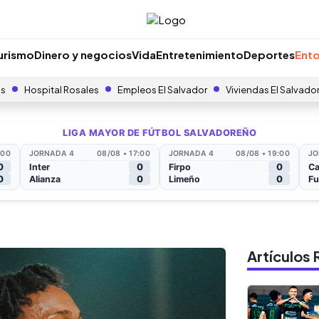
urismo
Dinero y negocios
Vida
Entretenimiento
Deportes
Ento
as
Hospital Rosales
Empleos El Salvador
Viviendas El Salvado
Artículo