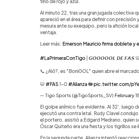
tiñó de rojo y azul.
Al minuto 22, tras una gran jugada colectiva q
apareció en el área para definir con precisión 
mesura ante su exequipo, pero la afición local
ventaja.
Leer más:
Emerson Mauricio firma doblete y el
#LaPrimeraConTigo
| 𝙂𝙊𝙊𝙊𝙊𝙊𝙇 𝘿𝙀 𝙁𝘼𝙎 
📞 ¿Aló?, es "BoniGOL" quien abre el marcado
🐯
#FAS
1-0
#Alianza
🐘
pic.twitter.com/p
— Tigo Sports (@TigoSports_SV)
February 1
El golpe anímico fue evidente. Al 32’, luego d
ejecutó una contra letal. Rudy Clavel conduj
el portero, asistió a Edgard Medrano, quien so
Óscar Quiteño era una fiesta y los tigrillos s
En la segunda parte, Alianza intentó reacciona