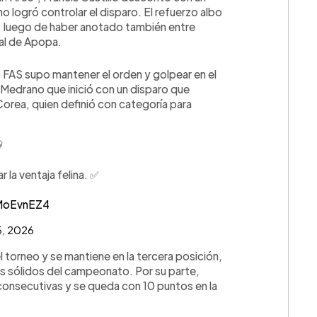
no logró controlar el disparo. El refuerzo albo
6, luego de haber anotado también entre
al de Apopa.
ro FAS supo mantener el orden y golpear en el
Medrano que inició con un disparo que
Corea, quien definió con categoría para

la ventaja felina. ✅
qMoEvnEZ4
5, 2026
l torneo y se mantiene en la tercera posición,
 sólidos del campeonato. Por su parte,
s consecutivas y se queda con 10 puntos en la