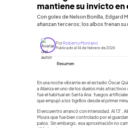
mantiene su invicto en
Con goles de Nelson Bonilla, Edgard Me
afianzan terceros; los albos frenan su
Por
Roberto Montano
Publicado el 14 de febrero de 2026
Resumen
Resumen del artículo:
0:00
Facebook
Twitter
►
FAS derrotó 3-1 a Alianza FC en la fec
Escuchar artículo
En una noche vibrante en el estadio Óscar Qu
invicto en el torneo. Nelson Bonilla a
a Alianza en uno de los duelos más atractivos 
Edgard Medrano amplió con una contra l
fue el habitual en Santa Ana: fuegos artificial
en el segundo tiempo. Francis Castillo
que empujó a los tigrillos desde el primer min
tiro libre. Con el triunfo, FAS se manti
El encuentro arrancó con intensidad. Al 13’, 
que Alianza corta su racha de tres vic
Moura que fue bien controlado por el guardam
puntos en la zona media de la tabla.
palos. Sin embargo, esa aproximación no cam