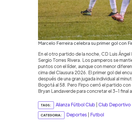
Marcelo Ferreira celebra su primer gol con F
En el otro partido de la noche, CD Luis Ángel
Sergio Torres Rivera. Los pamperos se manti
puntos con el líder, aunque con menor diferenc
cima del Clausura 2026. El primer gol del enc
después de una gran jugada individual al minu
Bogotá al 58. Pero Firpo cerró el partido con
Bryan Landaverde para concretar el 3-1 final 
Alianza Fútbol Club
|
Club Deportivo
TAGS:
Deportes
|
Futbol
CATEGORIA: