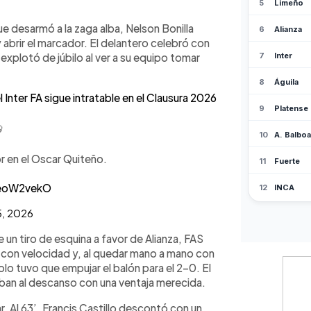
ue desarmó a la zaga alba, Nelson Bonilla
y abrir el marcador. El delantero celebró con
 explotó de júbilo al ver a su equipo tomar
 Inter FA sigue intratable en el Clausura 2026

r en el Oscar Quiteño.
YeoW2vekO
5, 2026
e un tiro de esquina a favor de Alianza, FAS
o con velocidad y, al quedar mano a mano con
lo tuvo que empujar el balón para el 2-0. El
e iban al descanso con una ventaja merecida.
r. Al 63’, Francis Castillo descontó con un