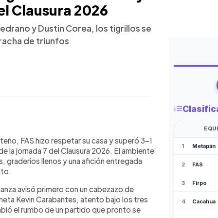
 el Clausura 2026
drano y Dustin Corea, los tigrillos se
 racha de triunfos
WhatsApp
Copiar link
ha 7 del Clausura 2026 y extendió su
iteño, FAS hizo respetar su casa y superó 3-1
brió el marcador ante su exequipo,
de la jornada 7 del Clausura 2026. El ambiente
etal y Dustin Corea selló la victoria
es, graderíos llenos y una afición entregada
 descontó para los capitalinos con un
uto.
ene en la tercera posición, mientras
Alianza avisó primero con un cabezazo de
torias consecutivas y se queda con 10
eta Kevin Carabantes, atento bajo los tres
bió el rumbo de un partido que pronto se