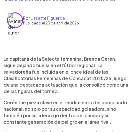
Por
Lissette Figueroa
Publicado el 23 de abril de 2026
Resumen del artículo:
0:00
►
Brenda Cerén fue incluida en el once ideal de las
Escuchar artículo
La capitana de la Selecta femenina, Brenda Cerén,
Clasificatorias Femeninas de Concacaf 2025/26
sigue dejando huella en el fútbol regional. La
tras su destacado rendimiento con la selección
salvadoreña fue incluida en el once ideal de las
salvadoreña. La capitana anotó cinco goles en la
Clasificatorias Femeninas de Concacaf 2025/26, luego
fase de grupos, incluyendo un triplete ante
de una destacada actuación que la consolidó como una
Barbados y un doblete frente a Trinidad y Tobago.
de las figuras del torneo.
Además, aportó cuatro asistencias y generó
múltiples ocasiones de peligro. Su liderazgo fue
Cerén fue pieza clave en el rendimiento del combinado
clave para que El Salvador lograra un hecho
nacional, no solo por su capacidad goleadora, sino
histórico: clasificar por primera vez a la fase final
también por su liderazgo dentro del campo y su
rumbo a un Mundial femenino. Ahora, la Selecta
constante generación de peligro en el área rival.
enfrentará nuevos retos ante selecciones de alto