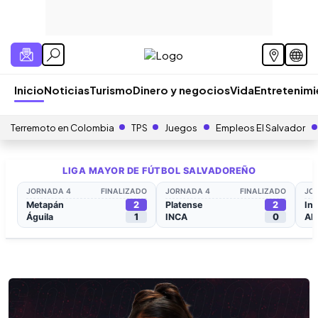
Inicio
Noticias
Turismo
Dinero y negocios
Vida
Entretenim
Terremoto en Colombia
TPS
Juegos
Empleos El Salvador