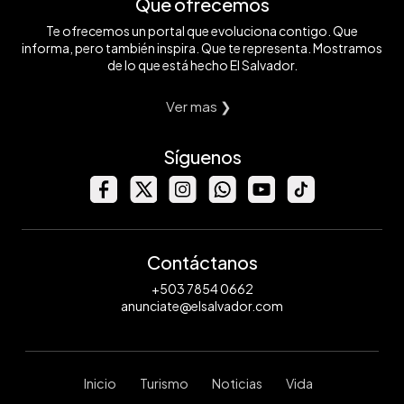
Qué ofrecemos
Te ofrecemos un portal que evoluciona contigo. Que
informa, pero también inspira. Que te representa. Mostramos
de lo que está hecho El Salvador.
Ver mas ❯
Síguenos
Contáctanos
+503 7854 0662
anunciate@elsalvador.com
Inicio
Turismo
Noticias
Vida