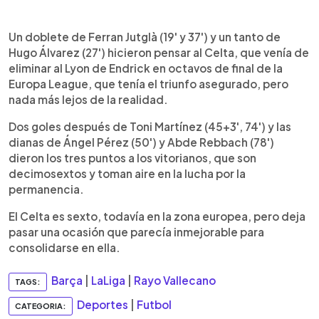
Un doblete de Ferran Jutglà (19' y 37') y un tanto de
Hugo Álvarez (27') hicieron pensar al Celta, que venía de
eliminar al Lyon de Endrick en octavos de final de la
Europa League, que tenía el triunfo asegurado, pero
nada más lejos de la realidad.
Dos goles después de Toni Martínez (45+3', 74') y las
dianas de Ángel Pérez (50') y Abde Rebbach (78')
dieron los tres puntos a los vitorianos, que son
decimosextos y toman aire en la lucha por la
permanencia.
El Celta es sexto, todavía en la zona europea, pero deja
pasar una ocasión que parecía inmejorable para
consolidarse en ella.
Barça
|
LaLiga
|
Rayo Vallecano
TAGS:
Deportes
|
Futbol
CATEGORIA: