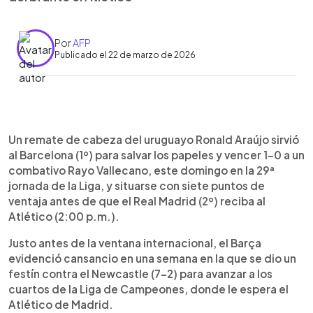
Por
AFP
Publicado el 22 de marzo de 2026
Resumen del artículo:
0:00
►
El Barcelona venció 1-0 al Rayo Vallecano con un
Escuchar artículo
Un remate de cabeza del uruguayo Ronald Araújo sirvió
gol de Ronald Araújo y amplió a siete puntos su
al Barcelona (1º) para salvar los papeles y vencer 1-0 a un
ventaja sobre el Real Madrid antes del derbi ante
combativo Rayo Vallecano, este domingo en la 29ª
el Atlético. El equipo azulgrana mostró desgaste
jornada de la Liga, y situarse con siete puntos de
físico tras su exigente calendario, pero logró
ventaja antes de que el Real Madrid (2º) reciba al
sostener el resultado gracias a una sólida
Atlético (2:00 p.m.).
actuación defensiva y a su portero Joan García,
figura del partido. El técnico Hansi Flick reconoció
Justo antes de la ventana internacional, el Barça
que no fue el mejor juego del equipo, pero valoró
evidenció cansancio en una semana en la que se dio un
la victoria. En otro duelo, el Alavés protagonizó
festín contra el Newcastle (7-2) para avanzar a los
una remontada histórica al vencer 4-3 al Celta tras
cuartos de la Liga de Campeones, donde le espera el
ir perdiendo 3-0.
Atlético de Madrid.