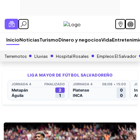
Inicio
Noticias
Turismo
Dinero y negocios
Vida
Entretenim
Terremotos
Lluvias
Hospital Rosales
Empleos El Salvador