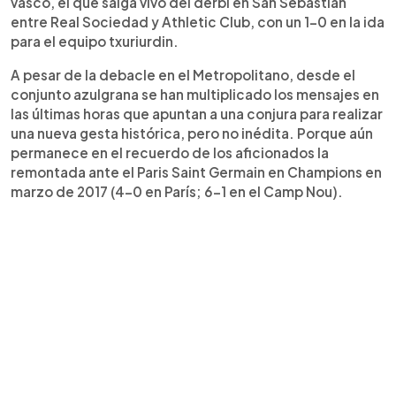
vasco, el que salga vivo del derbi en San Sebastián
dirigido por Diego Simeone, busca revancha y
entre Real Sociedad y Athletic Club, con un 1-0 en la ida
volver a una final copera.
para el equipo txuriurdin.
A pesar de la debacle en el Metropolitano, desde el
conjunto azulgrana se han multiplicado los mensajes en
las últimas horas que apuntan a una conjura para realizar
una nueva gesta histórica, pero no inédita. Porque aún
permanece en el recuerdo de los aficionados la
remontada ante el Paris Saint Germain en Champions en
marzo de 2017 (4-0 en París; 6-1 en el Camp Nou).