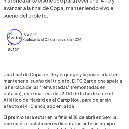
histórica ante el Atlético para revertir el 4-0 y
avanzar a la final de Copa, manteniendo vivo el
sueño del triplete.
Por
AFP
Publicado el 03 de marzo de 2026
Resumen del artículo:
0:00
►
El FC Barcelona afronta el martes una misión casi
Escuchar artículo
Una final de Copa del Rey en juego y la posibilidad de
imposible: remontar el 4-0 sufrido ante el Atlético
mantener el sueño del triplete. El FC Barcelona apela a
de Madrid para clasificar a la final de la Copa del
la heroica de las "remuntadas" (remontadas en
Rey y mantener vivo el sueño del triplete. Hansi
catalán), este martes a las 2:00 de la tarde ante el
Flick llamó a creer y luchar “90 minutos o más”,
Atlético de Madrid en el Camp Nou, para dejar sin
mientras Lamine Yamal resumió el sentir del
efecto el 4-0 encajado en la ida.
vestuario con un “1% de posibilidades; 99% de
fe”. Los azulgranas, líderes de Liga y en octavos
El premio será estar en la final el 18 de abril en Sevilla,
de Champions, apelan al recuerdo de la histórica
que culés o colchoneros disputarán ante un equipo
remontada ante el PSG en 2017. El Atlético,