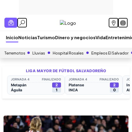
Inicio
Noticias
Turismo
Dinero y negocios
Vida
Entretenim
Terremotos
Lluvias
Hospital Rosales
Empleos El Salvador