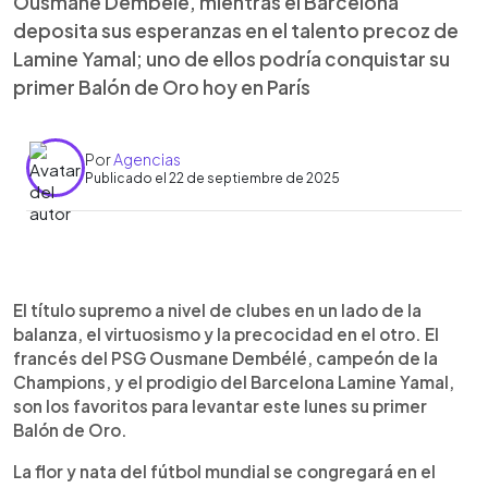
Ousmane Dembélé, mientras el Barcelona
deposita sus esperanzas en el talento precoz de
Lamine Yamal; uno de ellos podría conquistar su
primer Balón de Oro hoy en París
Por
Agencias
Publicado el 22 de septiembre de 2025
Resumen del artículo:
0:00
►
El Balón de Oro 2025 se definirá entre dos
Escuchar artículo
El título supremo a nivel de clubes en un lado de la
grandes favoritos: Ousmane Dembélé, campeón
balanza, el virtuosismo y la precocidad en el otro. El
de Champions con el PSG y autor de 35 goles en
francés del PSG Ousmane Dembélé, campeón de la
la temporada, y Lamine Yamal, joya del Barcelona
Champions, y el prodigio del Barcelona Lamine Yamal,
que brilló con 18 tantos y la conquista de Liga y
son los favoritos para levantar este lunes su primer
Copa del Rey. La ceremonia se celebrará en el
Balón de Oro.
Teatro del Chatelet de París, con una constelación
de nominados que incluye a Haaland, Salah, Van
La flor y nata del fútbol mundial se congregará en el