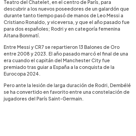
Dijk, Kane y Mbappé. En la categoría femenina, la
Teatro del Chatelet, en el centro de París, para
española Aitana Bonmatí aspira a su tercer
descubrir a los nuevos poseedores de un galardón que
galardón consecutivo tras ser elegida mejor
durante tanto tiempo pasó de manos de Leo Messi a
jugadora de la Eurocopa.
Cristiano Ronaldo, y viceversa, y que el año pasado fue
para dos españoles; Rodri y en categoría femenina
Aitana Bonmatí.
Entre Messi y CR7 se repartieron 13 Balones de Oro
entre 2008 y 2023. El año pasado marcó el final de una
era cuando el capitán del Manchester City fue
premiado tras guiar a España a la conquista de la
Eurocopa 2024.
Pero ante la lesión de larga duración de Rodri, Dembélé
se ha convertido en favorito entre una constelación de
jugadores del París Saint-Germain.