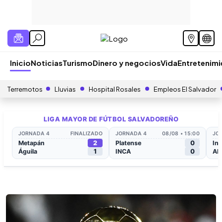
Inicio
Noticias
Turismo
Dinero y negocios
Vida
Entretenim
Terremotos
Lluvias
Hospital Rosales
Empleos El Salvador