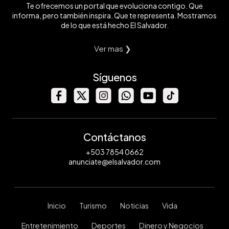
Te ofrecemos un portal que evoluciona contigo. Que
informa, pero también inspira. Que te representa. Mostramos
de lo que está hecho El Salvador.
Ver mas ❯
Síguenos
Contáctanos
+503 7854 0662
anunciate@elsalvador.com
Inicio
Turismo
Noticias
Vida
Entretenimiento
Deportes
Dinero y Negocios