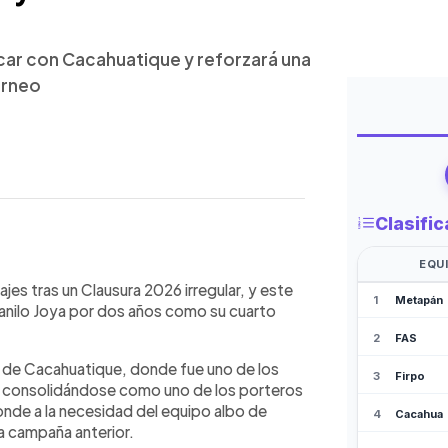
acar con Cacahuatique y reforzará una
orneo
WhatsApp
Copiar link
o Danilo Joya como su cuarto refuerzo
jes tras un Clausura 2026 irregular, y este
de 24 años llega tras destacar con
Danilo Joya por dos años como su cuarto
 que generó dudas tras la salida de
iento de Christopher Rauda. Formado
 de Cacahuatique, donde fue uno de los
Dragón y Cacahuatique. Su
consolidándose como uno de los porteros
ucturación del equipo tras la
onde a la necesidad del equipo albo de
guila. Los albos ya suman cuatro
a campaña anterior.
ncorporaciones, además de la