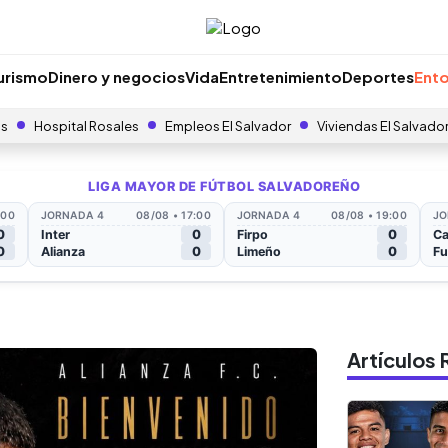
urismo
Dinero y negocios
Vida
Entretenimiento
Deportes
Ento
as
Hospital Rosales
Empleos El Salvador
Viviendas El Salvado
Artículo