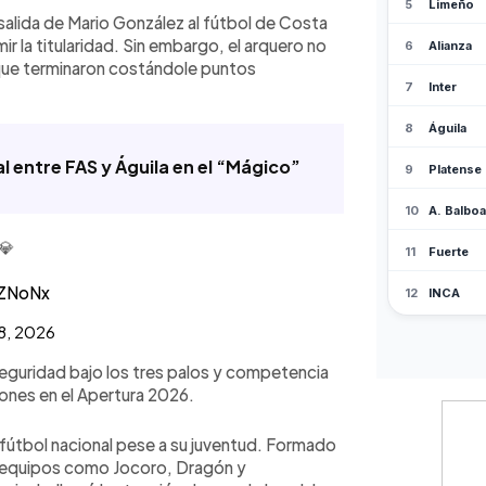
ico.
 salida de Mario González al fútbol de Costa
ir la titularidad. Sin embargo, el arquero no
 que terminaron costándole puntos
al entre FAS y Águila en el “Mágico”
💎
kZNoNx
8, 2026
seguridad bajo los tres palos y competencia
iones en el Apertura 2026.
l fútbol nacional pese a su juventud. Formado
or equipos como Jocoro, Dragón y