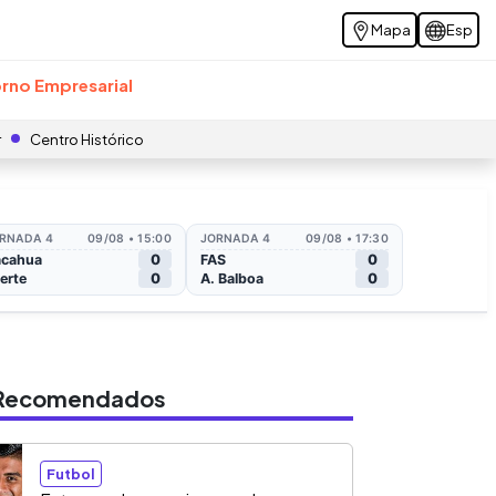
Mapa
Esp
rno Empresarial
r
Centro Histórico
s Recomendados
Futbol