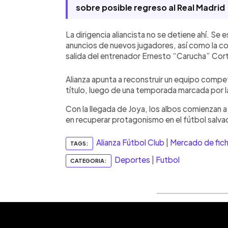
sobre posible regreso al Real Madrid
La dirigencia aliancista no se detiene ahí. Se
anuncios de nuevos jugadores, así como la co
salida del entrenador Ernesto “Carucha” Corti,
Alianza apunta a reconstruir un equipo competi
título, luego de una temporada marcada por la 
Con la llegada de Joya, los albos comienzan a
en recuperar protagonismo en el fútbol salv
Alianza Fútbol Club
|
Mercado de fich
TAGS:
Deportes
|
Futbol
CATEGORIA: