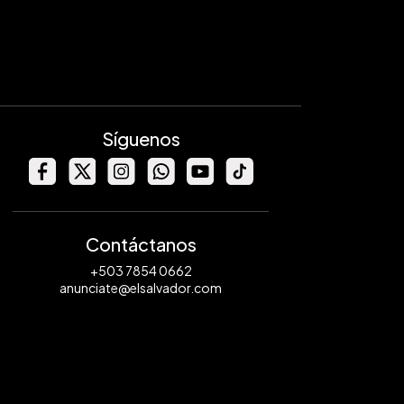
Síguenos
Contáctanos
+503 7854 0662
anunciate@elsalvador.com