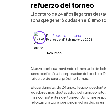
refuerzo del torneo
El portero de 24 años llega tras dest
zona que generó dudas en el último t
Por
Roberto Montano
Publicado el 18 de mayo de 2026
Resumen
Resumen del artículo:
0:00
Facebook
Twitter
►
Alianza confirmó el fichaje del porter
Escuchar artículo
Alianza continúa moviendo el mercado de ficha
para el Apertura 2026. El guardameta 
lunes confirmó la incorporación del portero 
Cacahuatique y reforzará una portería
refuerzo de cara al próximo torneo.
Mario González y el irregular rendim
El guardameta, de 24 años, llega procedente
en Águila, Joya ha jugado en Jocoro, 
jugadores más destacados del campeonato, 
incorporación forma parte de la reestr
más consistentes del torneo. Su fichaje resp
eliminación en cuartos de final ante Á
reforzar una zona que dejó muchas dudas en l
fichajes y se espera que continúen i