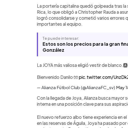
confirmación de su nuevo cuerpo técn
La portería capitalina quedó golpeada tras la
Rica, lo que obligó a Christopher Rauda a asum
logró consolidarse y cometió varios errores
importantes al equipo.
Te puede interesar:
Estos son los precios para la gran fin
González
La JOYA más valiosa eligió vestir de blanco.🅰️
Bienvenido Danilo 🧤
pic.twitter.com/UnzD
— Alianza Fútbol Club (@AlianzaFC_sv)
May 1
Con la llegada de Joya, Alianza busca mayor 
interna en una posición clave para sus aspirac
El nuevo refuerzo albo tiene experiencia en e
en las reservas de Águila, Joya ha pasado p