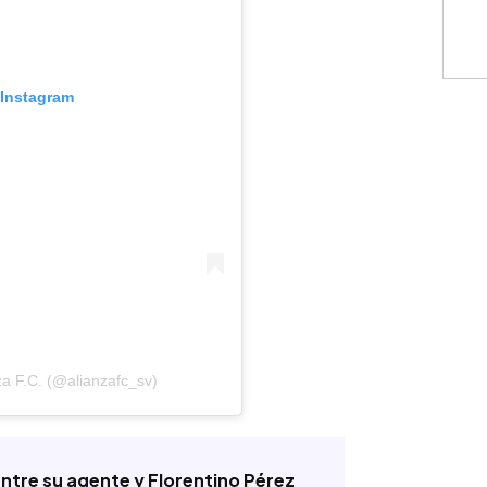
 Instagram
za F.C. (@alianzafc_sv)
tre su agente y Florentino Pérez