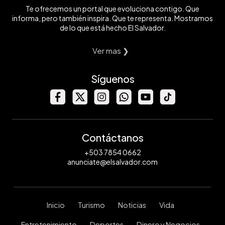
Te ofrecemos un portal que evoluciona contigo. Que
informa, pero también inspira. Que te representa. Mostramos
de lo que está hecho El Salvador.
Ver mas ❯
Síguenos
Contáctanos
+503 7854 0662
anunciate@elsalvador.com
Inicio
Turismo
Noticias
Vida
Entretenimiento
Deportes
Dinero y Negocios