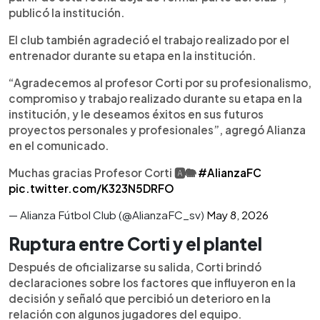
señaló que la decisión se tomó luego de
publicó la institución.
reuniones con dirigentes. Aunque Alianza aún no
oficializa un sustituto, todo apunta a que Marco
El club también agradeció el trabajo realizado por el
Antonio Portillo asumiría el cargo.
entrenador durante su etapa en la institución.
“Agradecemos al profesor Corti por su profesionalismo,
compromiso y trabajo realizado durante su etapa en la
institución, y le deseamos éxitos en sus futuros
proyectos personales y profesionales”, agregó Alianza
en el comunicado.
Muchas gracias Profesor Corti 🅰️🐘
#AlianzaFC
pic.twitter.com/K323N5DRFO
— Alianza Fútbol Club (@AlianzaFC_sv)
May 8, 2026
Ruptura entre Corti y el plantel
Después de oficializarse su salida, Corti brindó
declaraciones sobre los factores que influyeron en la
decisión y señaló que percibió un deterioro en la
relación con algunos jugadores del equipo.