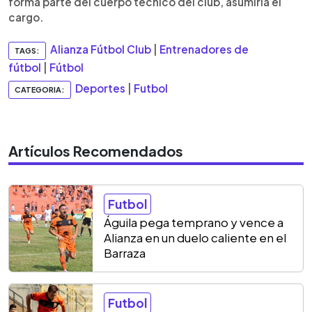
forma parte del cuerpo técnico del club, asumiría el
cargo.
Alianza Fútbol Club
|
Entrenadores de
TAGS:
fútbol
|
Fútbol
Deportes
|
Futbol
CATEGORIA:
Artículos Recomendados
Futbol
Águila pega temprano y vence a
Alianza en un duelo caliente en el
Barraza
Futbol