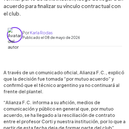
acuerdo para finalizar su vínculo contractual con
el club.
Por
Karla Rodas
Publicado el 08 de mayo de 2026
Resumen del artículo:
0:00
►
Alianza F.C. anunció la salida del entrenador
Escuchar artículo
A través de un comunicado oficial, Alianza F.C., explicó
Ernesto “Carucha” Corti tras llegar a un acuerdo
que la decisión fue tomada “por mutuo acuerdo” y
para finalizar su vínculo contractual con el club. En
confirmó que el técnico argentino ya no continuará al
un comunicado oficial, la institución confirmó que
frente del plantel.
la decisión fue tomada “por mutuo acuerdo” y
agradeció al técnico por su trabajo y
“Alianza F.C. informa a su afición, medios de
profesionalismo. Posteriormente, Corti explicó
comunicación y público en general que, por mutuo
que la ruptura en la relación con algunos jugadores
acuerdo, se ha llegado a la resciliación de contrato
influyó en su salida y aseguró que buscó evitar
entre el profesor Corti y nuestra institución, por lo que a
perjudicar al equipo y a la directiva. Además,
partir de esta fecha deja de formar parte del club”,