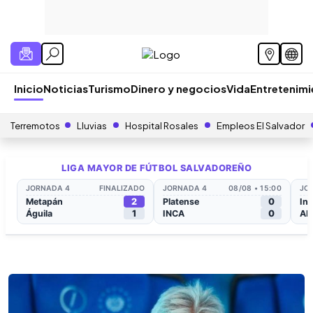
Inicio
Noticias
Turismo
Dinero y negocios
Vida
Entretenim
Terremotos
Lluvias
Hospital Rosales
Empleos El Salvador