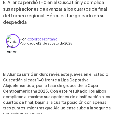
El Alianza perdió 1-0 en el Cuscatlán y complica
sus aspiraciones de avanzar a los cuartos de final
del torneo regional. Hércules fue goleado en su
despedida
Por
Roberto Montano
Publicado el 21 de agosto de 2025
Resumen del artículo:
0:00
►
El Alianza complicó su futuro en la Copa
Escuchar artículo
El Alianza sufrió un duro revés este jueves en el Estadio
Centroamericana 2025 al perder 1-0 ante
Cuscatlán al caer 1-0 frente a Liga Deportiva
Alajuelense en el Estadio Cuscatlán. Aunque los
Alajuelense tico, por la fase de grupos de la Copa
albos presentaron su once estelar y generaron
Centroamericana 2025. Con este resultado, los albos
ocasiones con Emerson Mauricio y Michel
complican al máximo sus opciones de clasificación a los
Mercado, fueron dominados por el club tico, que
cuartos de final, bajan a la cuarta posición con apenas
mostró seguridad pese a jugar de visita. El gol
tres puntos, mientras que Alajuelense sube a la segunda
llegó en el tiempo añadido del primer tiempo,
con seis en su grupo.