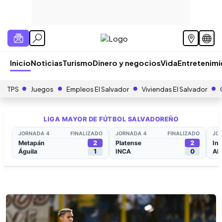
Inicio
Noticias
Turismo
Dinero y negocios
Vida
Entretenim
TPS
Juegos
Empleos El Salvador
Viviendas El Salvador