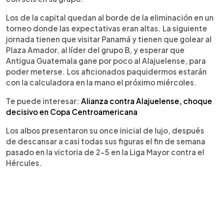
cuando Fernando Pinar aprovechó un rebote tras
un centro de Ronald Matarrita. El resultado dejó a
Los de la capital quedan al borde de la eliminación en un
los albos al borde de la eliminación y generó
torneo donde las expectativas eran altas. La siguiente
preocupación en la afición. En otro duelo,
jornada tienen que visitar Panamá y tienen que golear al
Hércules cayó 3-0 frente al Real Estelí, en su
Plaza Amador, al líder del grupo B, y esperar que
despedida de la competición regional.
Antigua Guatemala gane por poco al Alajuelense, para
poder meterse. Los aficionados paquidermos estarán
con la calculadora en la mano el próximo miércoles.
Te puede interesar:
Alianza contra Alajuelense, choque
decisivo en Copa Centroamericana
Los albos presentaron su once inicial de lujo, después
de descansar a casi todas sus figuras el fin de semana
pasado en la victoria de 2-5 en la Liga Mayor contra el
Hércules.