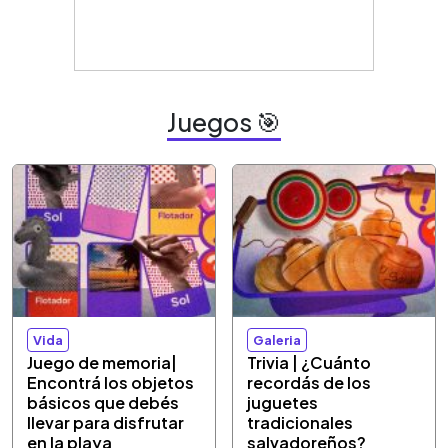
Juegos 🎯
Vida
Galeria
Juego de memoria|
Trivia | ¿Cuánto
Encontrá los objetos
recordás de los
básicos que debés
juguetes
llevar para disfrutar
tradicionales
en la playa
salvadoreños?