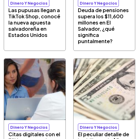
Dinero Y Negocios
Dinero Y Negocios
Las pupusas llegan a
Deuda de pensiones
TikTok Shop, conocé
supera los $11,600
la nueva apuesta
millones en El
salvadoreña en
Salvador, ¿qué
Estados Unidos
significa
puntalmente?
Dinero Y Negocios
Dinero Y Negocios
Citas digitales con el
El peculiar detalle de