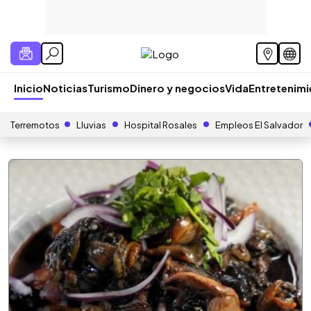
Inicio
Noticias
Turismo
Dinero y negocios
Vida
Entretenim
Terremotos
Lluvias
Hospital Rosales
Empleos El Salvador