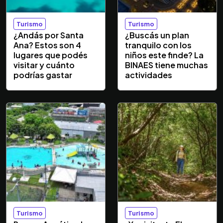
Turismo
Turismo
¿Andás por Santa
¿Buscás un plan
Ana? Estos son 4
tranquilo con los
lugares que podés
niños este finde? La
visitar y cuánto
BINAES tiene muchas
podrías gastar
actividades
Turismo
Turismo