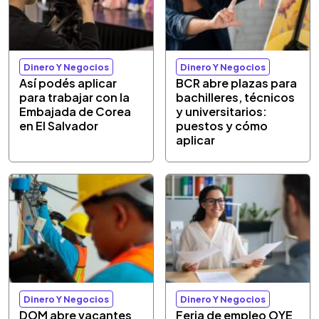
Dinero Y Negocios
Dinero Y Negocios
Así podés aplicar
BCR abre plazas para
para trabajar con la
bachilleres, técnicos
Embajada de Corea
y universitarios:
en El Salvador
puestos y cómo
aplicar
Dinero Y Negocios
Dinero Y Negocios
DOM abre vacantes
Feria de empleo OYE