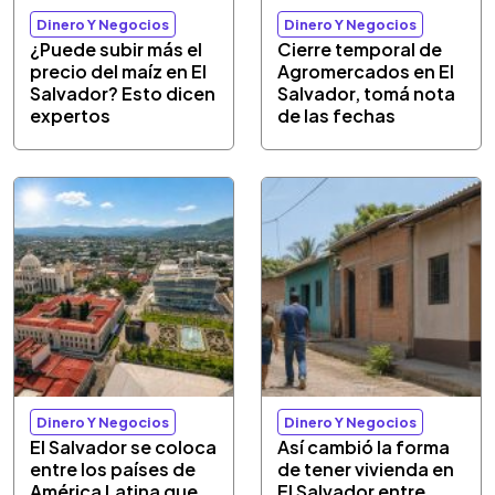
Dinero Y Negocios
Dinero Y Negocios
¿Puede subir más el
Cierre temporal de
precio del maíz en El
Agromercados en El
Salvador? Esto dicen
Salvador, tomá nota
expertos
de las fechas
Dinero Y Negocios
Dinero Y Negocios
El Salvador se coloca
Así cambió la forma
entre los países de
de tener vivienda en
América Latina que
El Salvador entre