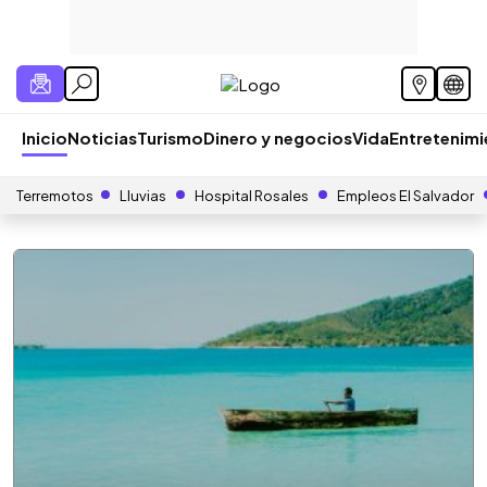
Inicio
Noticias
Turismo
Dinero y negocios
Vida
Entretenim
Terremotos
Lluvias
Hospital Rosales
Empleos El Salvador