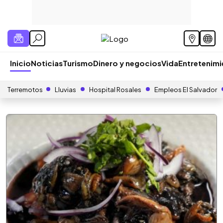
Inicio
Noticias
Turismo
Dinero y negocios
Vida
Entretenim
Terremotos
Lluvias
Hospital Rosales
Empleos El Salvador