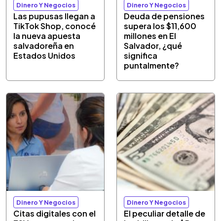
Dinero Y Negocios
Dinero Y Negocios
Las pupusas llegan a
Deuda de pensiones
TikTok Shop, conocé
supera los $11,600
la nueva apuesta
millones en El
salvadoreña en
Salvador, ¿qué
Estados Unidos
significa
puntalmente?
Dinero Y Negocios
Dinero Y Negocios
Citas digitales con el
El peculiar detalle de