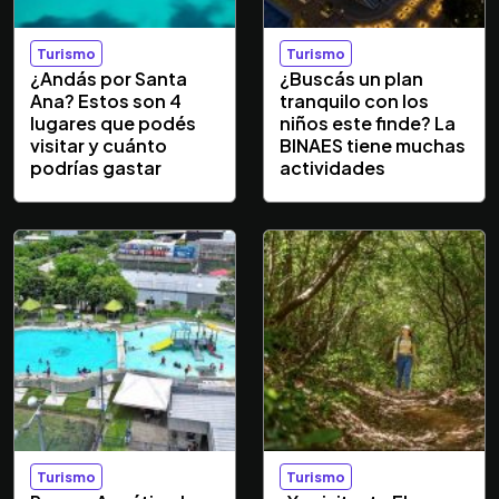
Turismo
Turismo
¿Andás por Santa
¿Buscás un plan
Ana? Estos son 4
tranquilo con los
lugares que podés
niños este finde? La
visitar y cuánto
BINAES tiene muchas
podrías gastar
actividades
Turismo
Turismo