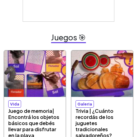
Juegos 🎯
Vida
Galeria
Juego de memoria|
Trivia | ¿Cuánto
Encontrá los objetos
recordás de los
básicos que debés
juguetes
llevar para disfrutar
tradicionales
en la playa
salvadoreños?