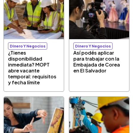
Dinero Y Negocios
Dinero Y Negocios
¿Tienes
Así podés aplicar
disponibilidad
para trabajar con la
inmediata? MOPT
Embajada de Corea
abre vacante
en El Salvador
temporal: requisitos
y fecha límite