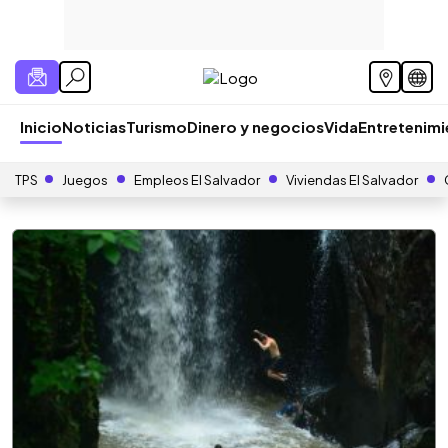
Inicio
Noticias
Turismo
Dinero y negocios
Vida
Entretenim
TPS
Juegos
Empleos El Salvador
Viviendas El Salvador