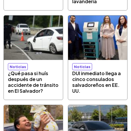
lavandería
Noticias
Noticias
¿Qué pasa si huís
DUI inmediato llega a
después de un
cinco consulados
accidente de tránsito
salvadoreños en EE.
en El Salvador?
UU.