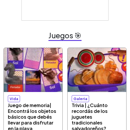
Juegos 🎯
Vida
Galeria
Juego de memoria|
Trivia | ¿Cuánto
Encontrá los objetos
recordás de los
básicos que debés
juguetes
llevar para disfrutar
tradicionales
en la playa
salvadoreños?