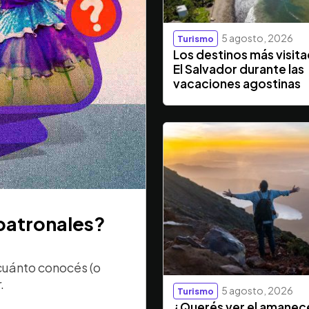
5 agosto, 2026
Turismo
Los destinos más visit
El Salvador durante las
vacaciones agostinas
 patronales?
cuánto conocés (o
.
5 agosto, 2026
Turismo
¿Querés ver el amanec