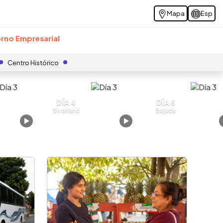
Mapa
Esp
rno Empresarial
Centro Histórico
DÍA 4
DÍA 5
Sivarland
Bajada