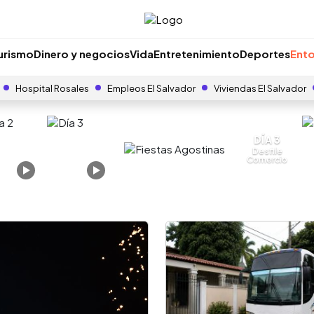
urismo
Dinero y negocios
Vida
Entretenimiento
Deportes
Ento
Hospital Rosales
Empleos El Salvador
Viviendas El Salvador
DÍA 3
Desfile
Comercio