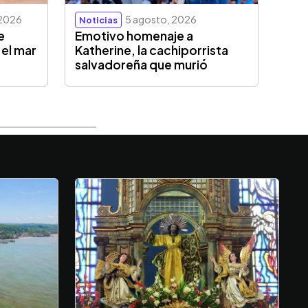
 2026
5 agosto, 2026
Noticias
e
Emotivo homenaje a
 el mar
Katherine, la cachiporrista
salvadoreña que murió