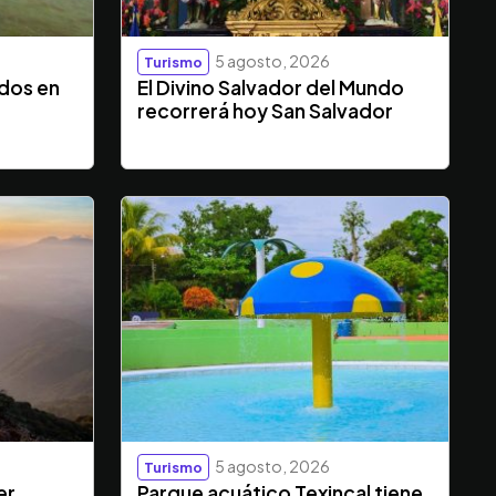
5 agosto, 2026
Turismo
ados en
El Divino Salvador del Mundo
recorrerá hoy San Salvador
5 agosto, 2026
Turismo
er
Parque acuático Texincal tiene