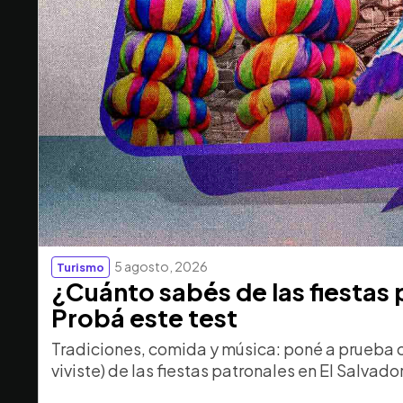
5 agosto, 2026
Turismo
¿Cuánto sabés de las fiestas
Probá este test
Tradiciones, comida y música: poné a prueba 
viviste) de las fiestas patronales en El Salvador