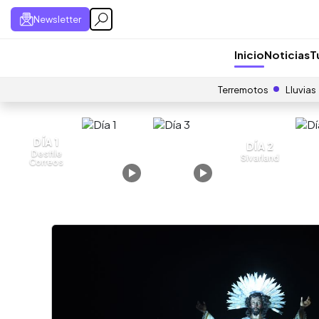
Newsletter
Inicio
Noticias
T
Terremotos
Lluvias
DÍA 1
DÍA 2
Desfile
Sivarland
Correos