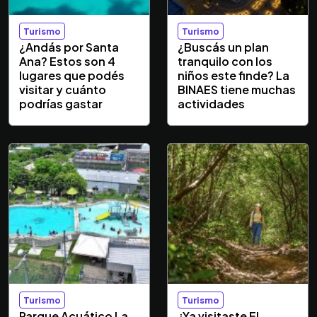
Turismo
Turismo
¿Andás por Santa
¿Buscás un plan
Ana? Estos son 4
tranquilo con los
lugares que podés
niños este finde? La
visitar y cuánto
BINAES tiene muchas
podrías gastar
actividades
Turismo
Turismo
Parque Acuático La
¿Ya visitaste El