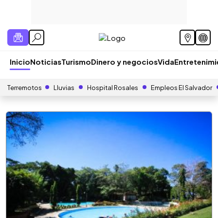
Inicio
Noticias
Turismo
Dinero y negocios
Vida
Entretenim
Terremotos
Lluvias
Hospital Rosales
Empleos El Salvador