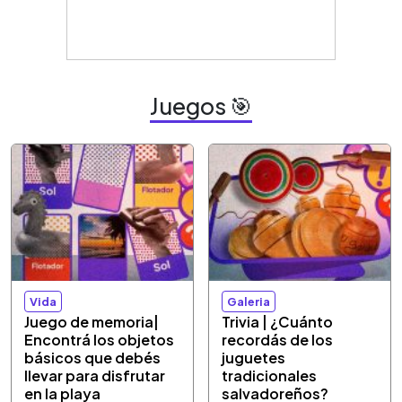
Juegos 🎯
Vida
Galeria
Juego de memoria|
Trivia | ¿Cuánto
Encontrá los objetos
recordás de los
básicos que debés
juguetes
llevar para disfrutar
tradicionales
en la playa
salvadoreños?