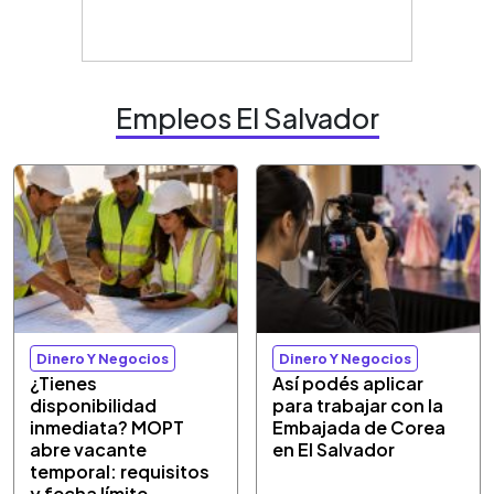
Empleos El Salvador
Dinero Y Negocios
Dinero Y Negocios
¿Tienes
Así podés aplicar
disponibilidad
para trabajar con la
inmediata? MOPT
Embajada de Corea
abre vacante
en El Salvador
temporal: requisitos
y fecha límite