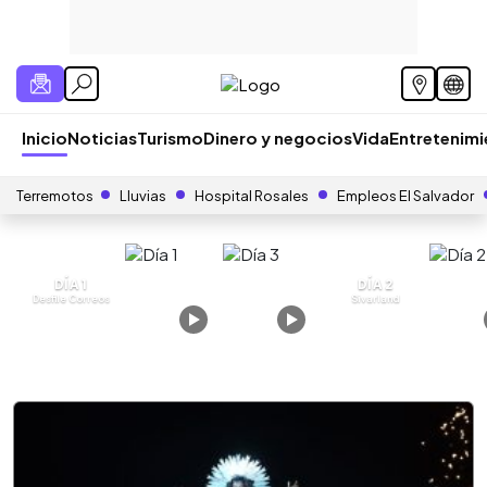
Inicio
Noticias
Turismo
Dinero y negocios
Vida
Entretenim
Terremotos
Lluvias
Hospital Rosales
Empleos El Salvador
DÍA 1
DÍA 2
Desfile Correos
Sivarland