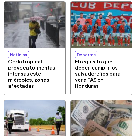
Noticias
Deportes
Onda tropical
El requisito que
provoca tormentas
deben cumplir los
intensas este
salvadoreños para
miércoles, zonas
ver a FAS en
afectadas
Honduras