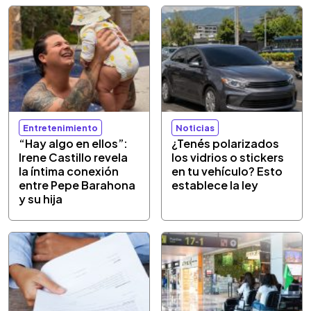
Entretenimiento
Noticias
“Hay algo en ellos”:
¿Tenés polarizados
Irene Castillo revela
los vidrios o stickers
la íntima conexión
en tu vehículo? Esto
entre Pepe Barahona
establece la ley
y su hija