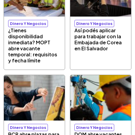
Dinero Y Negocios
Dinero Y Negocios
¿Tienes
Así podés aplicar
disponibilidad
para trabajar con la
inmediata? MOPT
Embajada de Corea
abre vacante
en El Salvador
temporal: requisitos
y fecha límite
Dinero Y Negocios
Dinero Y Negocios
BCR abre plazas para
DOM abre vacantes