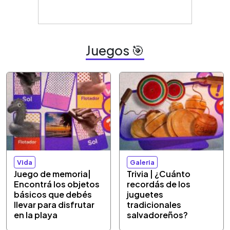
Juegos 🎯
Vida
Galeria
Juego de memoria|
Trivia | ¿Cuánto
Encontrá los objetos
recordás de los
básicos que debés
juguetes
llevar para disfrutar
tradicionales
en la playa
salvadoreños?