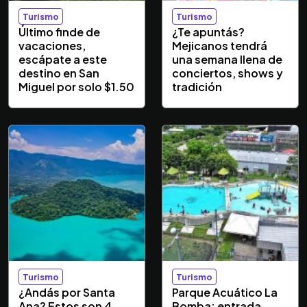
Turismo
Turismo
Último finde de
¿Te apuntás?
vacaciones,
Mejicanos tendrá
escápate a este
una semana llena de
destino en San
conciertos, shows y
Miguel por solo $1.50
tradición
Turismo
Turismo
¿Andás por Santa
Parque Acuático La
Ana? Estos son 4
Bomba: entrada