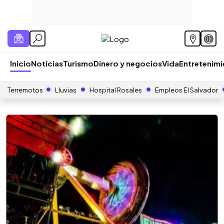
Inicio
Noticias
Turismo
Dinero y negocios
Vida
Entretenim
Terremotos
Lluvias
Hospital Rosales
Empleos El Salvador