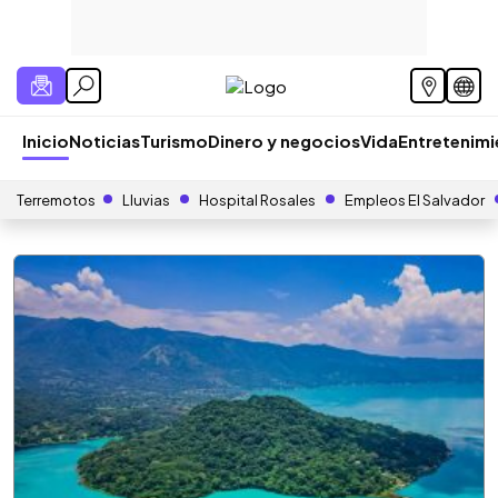
Inicio
Noticias
Turismo
Dinero y negocios
Vida
Entretenim
Terremotos
Lluvias
Hospital Rosales
Empleos El Salvador