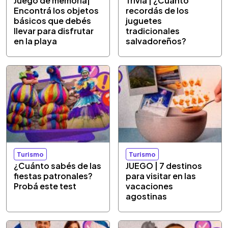
Juego de memoria|
Trivia | ¿Cuánto
Encontrá los objetos
recordás de los
básicos que debés
juguetes
llevar para disfrutar
tradicionales
en la playa
salvadoreños?
Turismo
Turismo
¿Cuánto sabés de las
JUEGO | 7 destinos
fiestas patronales?
para visitar en las
Probá este test
vacaciones
agostinas