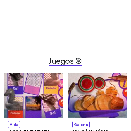
Juegos 🎯
Vida
Galeria