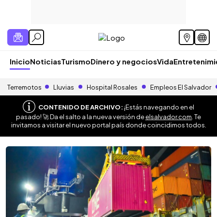
Inicio
Noticias
Turismo
Dinero y negocios
Vida
Entretenim
Terremotos
Lluvias
Hospital Rosales
Empleos El Salvador
CONTENIDO DE ARCHIVO:
¡Estás navegando en el
pasado! 🚀 Da el salto a la nueva versión de
elsalvador.com
. Te
invitamos a visitar el nuevo portal país donde coincidimos todos.