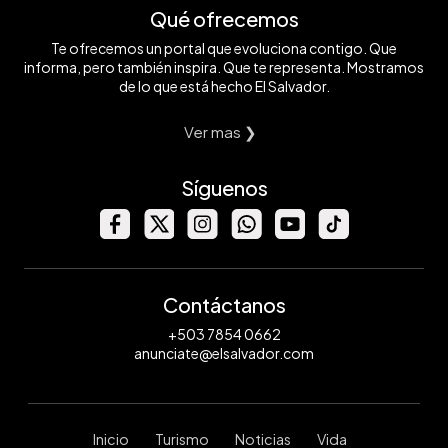
Qué ofrecemos
Te ofrecemos un portal que evoluciona contigo. Que
informa, pero también inspira. Que te representa. Mostramos
de lo que está hecho El Salvador.
Ver mas ❯
Síguenos
Contáctanos
+503 7854 0662
anunciate@elsalvador.com
Inicio
Turismo
Noticias
Vida