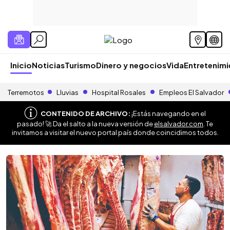
Inicio
Noticias
Turismo
Dinero y negocios
Vida
Entretenim
Terremotos
Lluvias
Hospital Rosales
Empleos El Salvador
CONTENIDO DE ARCHIVO:
¡Estás navegando en el
pasado! 🚀 Da el salto a la nueva versión de
elsalvador.com
. Te
invitamos a visitar el nuevo portal país donde coincidimos todos.