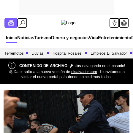
Inicio
Noticias
Turismo
Dinero y negocios
Vida
Entretenimiento
Terremotos
Lluvias
Hospital Rosales
Empleos El Salvador
CONTENIDO DE ARCHIVO:
¡Estás navegando en el pasado!
🚀 Da el salto a la nueva versión de
elsalvador.com
. Te invitamos a
visitar el nuevo portal país donde coincidimos todos.