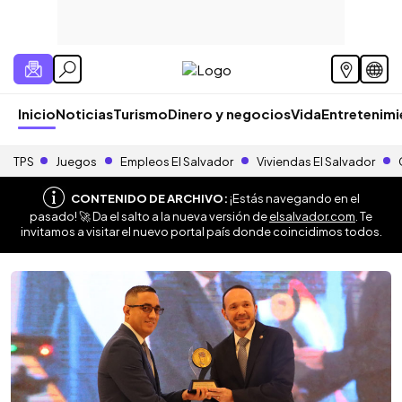
Inicio
Noticias
Turismo
Dinero y negocios
Vida
Entretenim
TPS
Juegos
Empleos El Salvador
Viviendas El Salvador
CONTENIDO DE ARCHIVO:
¡Estás navegando en el
pasado! 🚀 Da el salto a la nueva versión de
elsalvador.com
. Te
invitamos a visitar el nuevo portal país donde coincidimos todos.