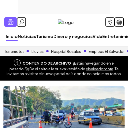
Inicio
Noticias
Turismo
Dinero y negocios
Vida
Entretenim
Terremotos
Lluvias
Hospital Rosales
Empleos El Salvador
CONTENIDO DE ARCHIVO:
¡Estás navegando en el
pasado! 🚀 Da el salto a la nueva versión de
elsalvador.com
. Te
invitamos a visitar el nuevo portal país donde coincidimos todos.