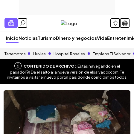
Inicio
Noticias
Turismo
Dinero y negocios
Vida
Entretenim
Terremotos
Lluvias
Hospital Rosales
Empleos El Salvador
CONTENIDO DE ARCHIVO:
¡Estás navegando en el
pasado! 🚀 Da el salto a la nueva versión de
elsalvador.com
. Te
invitamos a visitar el nuevo portal país donde coincidimos todos.