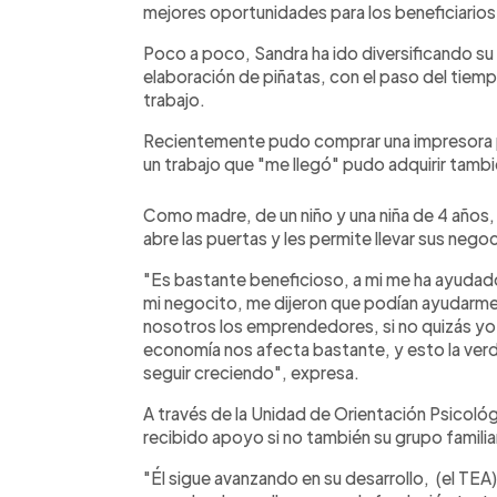
mejores oportunidades para los beneficiarios
Poco a poco, Sandra ha ido diversificando su
elaboración de piñatas, con el paso del tiem
trabajo.
Recientemente pudo comprar una impresora pa
un trabajo que "me llegó" pudo adquirir tambi
Como madre, de un niño y una niña de 4 años
abre las puertas y les permite llevar sus neg
"Es bastante beneficioso, a mi me ha ayudado
mi negocito, me dijeron que podían ayudarme,
nosotros los emprendedores, si no quizás yo a
economía nos afecta bastante, y esto la ver
seguir creciendo", expresa.
A través de la Unidad de Orientación Psicológi
recibido apoyo si no también su grupo familiar
"Él sigue avanzando en su desarrollo, (el TEA