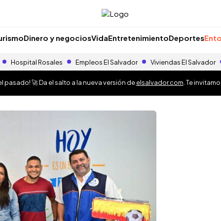
urismo
Dinero y negocios
Vida
Entretenimiento
Deportes
Ento
Hospital Rosales
Empleos El Salvador
Viviendas El Salvador
 pasado! 🚀 Da el salto a la nueva versión de
elsalvador.com
. Te invitam