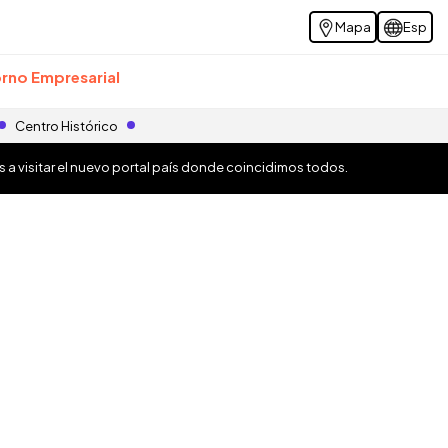
Mapa
Esp
rno Empresarial
Centro Histórico
os a visitar el nuevo portal país donde coincidimos todos.