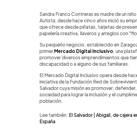
0:00
Facebook
Twitter
►
Escuchar artículo
Sandra Franco Contreras es madre de un niño
Autista; desde hace cinco años inició su emp
que ofrece desde piñatas, tarjetas de prese
papelería creativa, llaveros y arreglos con "fl
Su pequeño negocio, establecido en Zaragoza,
primer
Mercado Digital Inclusivo
, una plat
promover diversos emprendimientos que tie
discapacidad o a alguno de sus familiares.
El Mercado Digital Inclusivo opera desde ha
iniciativa de la Fundación Red de Sobrevivie
Salvador cuya misión es promover, defender, in
sociedad para lograr la inclusión y el cumpli
población.
Lee también:
El Salvador | Abigail, de cajera
España