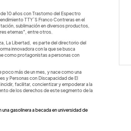
WhatsApp
Copiar link
 de 10 años con Trastorno del Espectro
rendimiento TTY´S Franco Contreras en el
ntación, sublimación en diversos productos,
ores eternas", entre otros.
 La Libertad, es parte del directorio del
aforma innovadora con la que se busca
ne como protagonistas a personas con
ce poco más de un mes, y nace como una
ntes y Personas con Discapacidad de El
cidir, facilitar, concientizar y empoderar a la
miento de los derechos de este segmento de la
 en una gasolinera a becada en universidad de