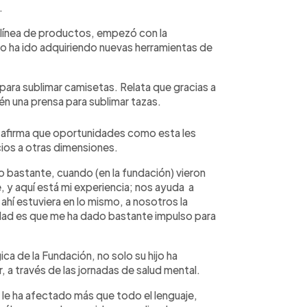
.
 línea de productos, empezó con la
po ha ido adquiriendo nuevas herramientas de
ra sublimar camisetas. Relata que gracias a
én una prensa para sublimar tazas.
, afirma que oportunidades como esta les
ocios a otras dimensiones.
 bastante, cuando (en la fundación) vieron
 y aquí está mi experiencia; nos ayuda a
hí estuviera en lo mismo, a nosotros la
dad es que me ha dado bastante impulso para
ca de la Fundación, no solo su hijo ha
, a través de las jornadas de salud mental.
) le ha afectado más que todo el lenguaje,