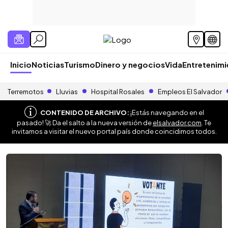
Inicio
Noticias
Turismo
Dinero y negocios
Vida
Entretenim
Terremotos
Lluvias
Hospital Rosales
Empleos El Salvador
CONTENIDO DE ARCHIVO:
¡Estás navegando en el
pasado! 🚀 Da el salto a la nueva versión de
elsalvador.com
. Te
invitamos a visitar el nuevo portal país donde coincidimos todos.