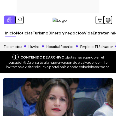
Inicio
Noticias
Turismo
Dinero y negocios
Vida
Entretenim
Terremotos
Lluvias
Hospital Rosales
Empleos El Salvador
CONTENIDO DE ARCHIVO:
¡Estás navegando en el
pasado! 🚀 Da el salto a la nueva versión de
elsalvador.com
. Te
invitamos a visitar el nuevo portal país donde coincidimos todos.