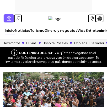
Inicio
Noticias
Turismo
Dinero y negocios
Vida
Entretenim
Terremotos
Lluvias
Hospital Rosales
Empleos El Salvador
CONTENIDO DE ARCHIVO:
¡Estás navegando en el
pasado! 🚀 Da el salto a la nueva versión de
elsalvador.com
. Te
invitamos a visitar el nuevo portal país donde coincidimos todos.