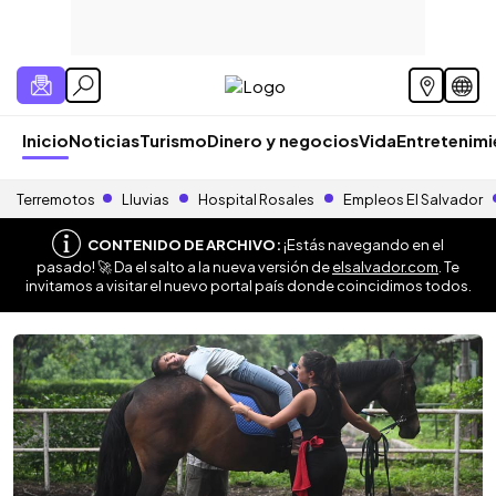
Inicio
Noticias
Turismo
Dinero y negocios
Vida
Entretenim
Terremotos
Lluvias
Hospital Rosales
Empleos El Salvador
CONTENIDO DE ARCHIVO:
¡Estás navegando en el
pasado! 🚀 Da el salto a la nueva versión de
elsalvador.com
. Te
invitamos a visitar el nuevo portal país donde coincidimos todos.