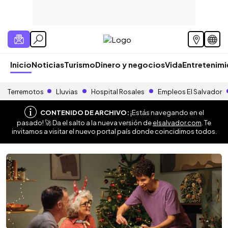
Inicio
Noticias
Turismo
Dinero y negocios
Vida
Entretenim
Terremotos
Lluvias
Hospital Rosales
Empleos El Salvador
CONTENIDO DE ARCHIVO:
¡Estás navegando en el
pasado! 🚀 Da el salto a la nueva versión de
elsalvador.com
. Te
invitamos a visitar el nuevo portal país donde coincidimos todos.