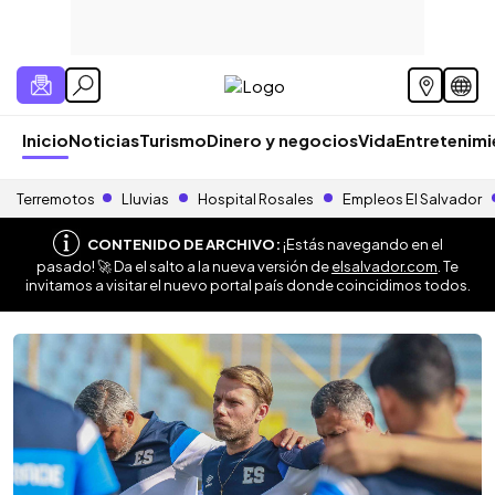
Inicio
Noticias
Turismo
Dinero y negocios
Vida
Entretenim
Terremotos
Lluvias
Hospital Rosales
Empleos El Salvador
CONTENIDO DE ARCHIVO:
¡Estás navegando en el
pasado! 🚀 Da el salto a la nueva versión de
elsalvador.com
. Te
invitamos a visitar el nuevo portal país donde coincidimos todos.