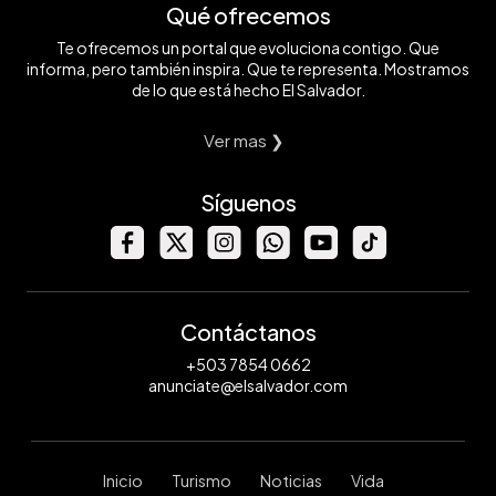
Qué ofrecemos
Te ofrecemos un portal que evoluciona contigo. Que
informa, pero también inspira. Que te representa. Mostramos
de lo que está hecho El Salvador.
Ver mas ❯
Síguenos
Contáctanos
+503 7854 0662
anunciate@elsalvador.com
Inicio
Turismo
Noticias
Vida