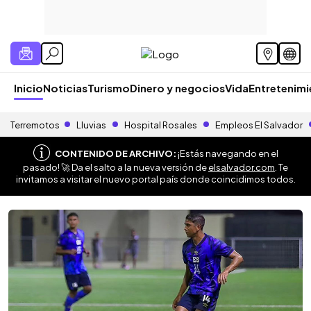
Inicio
Noticias
Turismo
Dinero y negocios
Vida
Entretenim
Terremotos
Lluvias
Hospital Rosales
Empleos El Salvador
CONTENIDO DE ARCHIVO:
¡Estás navegando en el
pasado! 🚀 Da el salto a la nueva versión de
elsalvador.com
. Te
invitamos a visitar el nuevo portal país donde coincidimos todos.