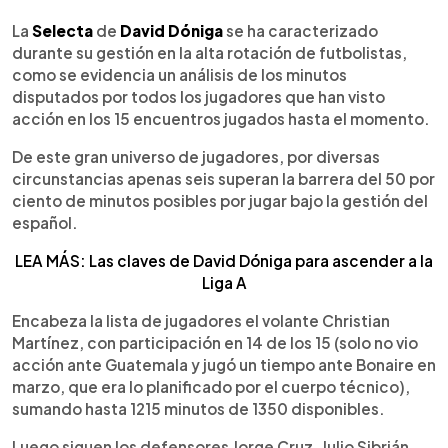
0:00
►
Escuchar artículo
La
Selecta
de
David Dóniga
se ha caracterizado
durante su gestión en la alta rotación de futbolistas,
como se evidencia un análisis de los minutos
disputados por todos los jugadores que han visto
acción en los 15 encuentros jugados hasta el momento.
De este gran universo de jugadores, por diversas
circunstancias apenas seis superan la barrera del 50 por
ciento de minutos posibles por jugar bajo la gestión del
español.
LEA MÁS: Las claves de David Dóniga para ascender a la
Liga A
Encabeza la lista de jugadores el volante Christian
Martínez, con participación en 14 de los 15 (solo no vio
acción ante Guatemala y jugó un tiempo ante Bonaire en
marzo, que era lo planificado por el cuerpo técnico),
sumando hasta 1215 minutos de 1350 disponibles.
Luego siguen los defensores Jorge Cruz, Julio Sibrián,