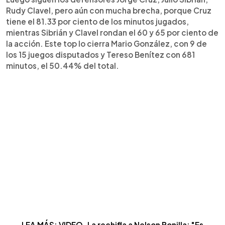
Rudy Clavel, pero aún con mucha brecha, porque Cruz
tiene el 81.33 por ciento de los minutos jugados,
mientras Sibrián y Clavel rondan el 60 y 65 por ciento de
la acción. Este top lo cierra Mario González, con 9 de
los 15 juegos disputados y Tereso Benítez con 681
minutos, el 50.44% del total.
LEA MÁS: VIDEO. La rechifla a Nelson Bonilla: "Es