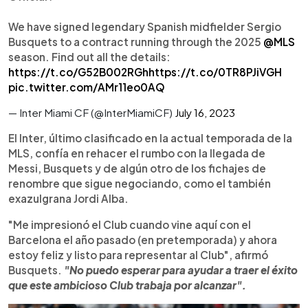
We have signed legendary Spanish midfielder Sergio
Busquets to a contract running through the 2025
@MLS
season. Find out all the details:
https://t.co/G52B002RGh
https://t.co/0TR8PJiVGH
pic.twitter.com/AMr11eo0AQ
— Inter Miami CF (@InterMiamiCF)
July 16, 2023
El Inter, último clasificado en la actual temporada de la
MLS, confía en rehacer el rumbo con la llegada de
Messi, Busquets y de algún otro de los fichajes de
renombre que sigue negociando, como el también
exazulgrana Jordi Alba.
"Me impresionó el Club cuando vine aquí con el
Barcelona el año pasado (en pretemporada) y ahora
estoy feliz y listo para representar al Club", afirmó
Busquets.
"No puedo esperar para ayudar a traer el éxito
que este ambicioso Club trabaja por alcanzar".