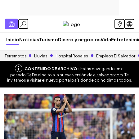
Inicio
Noticias
Turismo
Dinero y negocios
Vida
Entretenim
Terremotos
Lluvias
Hospital Rosales
Empleos El Salvador
CONTENIDO DE ARCHIVO:
¡Estás navegando en el
pasado! 🚀 Da el salto a la nueva versión de
elsalvador.com
. Te
invitamos a visitar el nuevo portal país donde coincidimos todos.