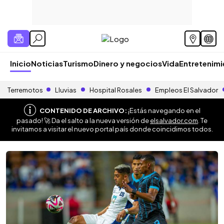
Inicio
Noticias
Turismo
Dinero y negocios
Vida
Entretenim
Terremotos
Lluvias
Hospital Rosales
Empleos El Salvador
CONTENIDO DE ARCHIVO:
¡Estás navegando en el
pasado! 🚀 Da el salto a la nueva versión de
elsalvador.com
. Te
invitamos a visitar el nuevo portal país donde coincidimos todos.