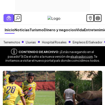
Inicio
Noticias
Turismo
Dinero y negocios
Vida
Entretenim
Terremotos
Lluvias
Hospital Rosales
Empleos El Salvador
CONTENIDO DE ARCHIVO:
¡Estás navegando en el
pasado! 🚀 Da el salto a la nueva versión de
elsalvador.com
. Te
invitamos a visitar el nuevo portal país donde coincidimos todos.