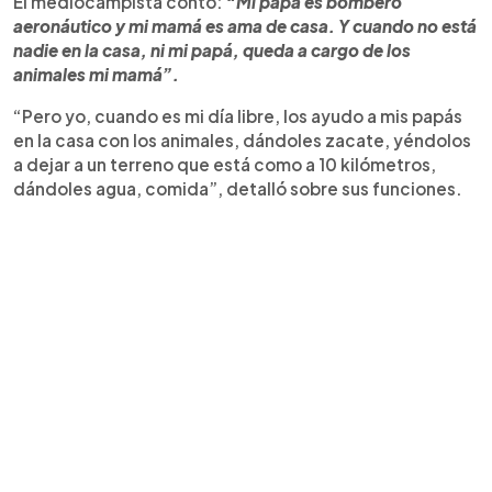
El mediocampista contó:
“Mi papá es bombero
aeronáutico y mi mamá es ama de casa. Y cuando no está
nadie en la casa, ni mi papá, queda a cargo de los
animales mi mamá”.
“Pero yo, cuando es mi día libre, los ayudo a mis papás
en la casa con los animales, dándoles zacate, yéndolos
a dejar a un terreno que está como a 10 kilómetros,
dándoles agua, comida”, detalló sobre sus funciones.