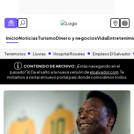
Inicio
Noticias
Turismo
Dinero y negocios
Vida
Entretenim
Terremotos
Lluvias
Hospital Rosales
Empleos El Salvador
CONTENIDO DE ARCHIVO:
¡Estás navegando en el
pasado! 🚀 Da el salto a la nueva versión de
elsalvador.com
. Te
invitamos a visitar el nuevo portal país donde coincidimos todos.