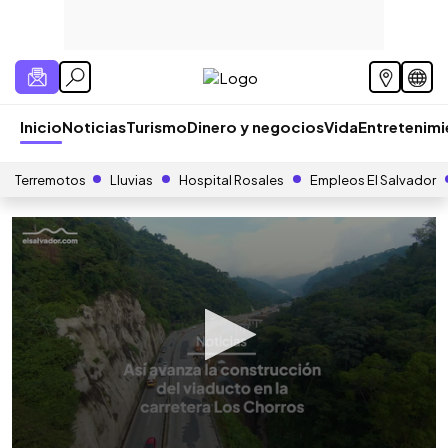
Inicio
Noticias
Turismo
Dinero y negocios
Vida
Entretenim
Terremotos
Lluvias
Hospital Rosales
Empleos El Salvador